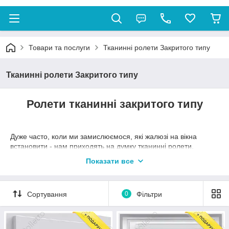
Товари та послуги
Тканинні ролети Закритого типу
Тканинні ролети Закритого типу
Ролети тканинні закритого типу
Дуже часто, коли ми замислюємося, які жалюзі на вікна
встановити - нам приходять на думку тканинні ролети.
Розрізняють тканинні ролети відкритого та закритого типу. У
Показати все
цьому розділі ми поговоримо про закритий тип тканинних
ролет.
Тканинні ролети закритого типу мають таку назву, через свою
Сортування
0
Фільтри
будову, в якій тканина захована в коробі та направляючих.
Основними перевагами цього виду тканинних
ролет можна виділити наступні характеристики: