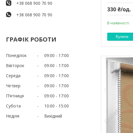
+38 068 900 70 90
330 ₴/од.
+38 068 900 70 90
В наявності
Купити
ГРАФІК РОБОТИ
Понеділок
09:00
17:00
Вівторок
09:00
17:00
Середа
09:00
17:00
Четвер
09:00
17:00
Пʼятниця
09:00
17:00
Субота
10:00
15:00
Неділя
Вихідний