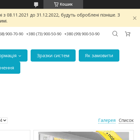
Кошик
з 08.11.2021 до 31.12.2022, будуть оброблені пізніше. З
имі.
68) 900-70-90
+380 (73) 900-50-90
+380 (99) 900-50-90
ормація
Зразки систем
Як замовити
рнення
Галерея
Список