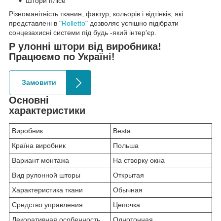
Штори плісе
Різноманітність тканин, фактур, кольорів і відтінків, які
представлені в "
Rolletto
" дозволяє успішно підібрати
сонцезахисні системи під будь -який інтер'єр.
Р улонні штори від виробника!
Працюємо по Україні!
Замовити
Основні
характеристики
Виробник
Besta
Країна виробник
Польша
Вариант монтажа
На створку окна
Вид рулонной шторы
Открытая
Характеристика ткани
Обычная
Средство управления
Цепочка
Декоративная особенность
Однотонная