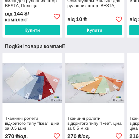
жилці для рулонних штор.
Обмежувальне кільце для
монт
BESTA, Польща.
рулонних штор. BESTA,
Польща.
144
від
₴/
10
від
₴
від
комплект
Купити
Купити
Подібні товари компанії
Тканинні ролети
Тканинні ролети
Ткан
відкритого типу "Ікеа", ціна
відкритого типу "Ікеа", ціна
відк
за 0,5 м.кв
за 0,5 м.кв
ціна
270
270
216
₴/од.
₴/од.