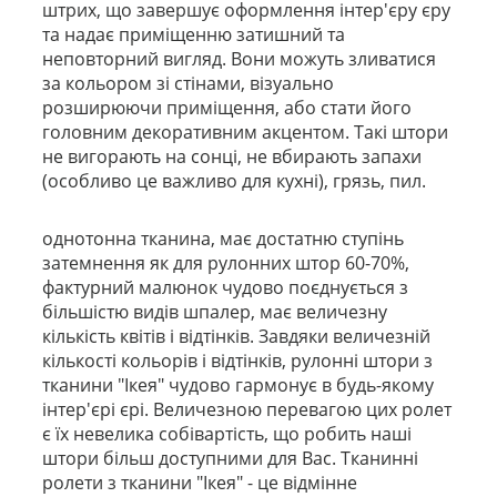
штрих, що завершує оформлення інтер'єру єру
та надає приміщенню затишний та
неповторний вигляд. Вони можуть зливатися
за кольором зі стінами, візуально
розширюючи приміщення, або стати його
головним декоративним акцентом. Такі штори
не вигорають на сонці, не вбирають запахи
(особливо це важливо для кухні), грязь, пил.
однотонна тканина, має достатню ступінь
затемнення як для рулонних штор 60-70%,
фактурний малюнок чудово поєднується з
більшістю видів шпалер, має величезну
кількість квітів і відтінків. Завдяки величезній
кількості кольорів і відтінків, рулонні штори з
тканини "Ікея" чудово гармонує в будь-якому
інтер'єрі єрі. Величезною перевагою цих ролет
є їх невелика собівартість, що робить наші
штори більш доступними для Вас. Тканинні
ролети з тканини "Ікея" - це відмінне