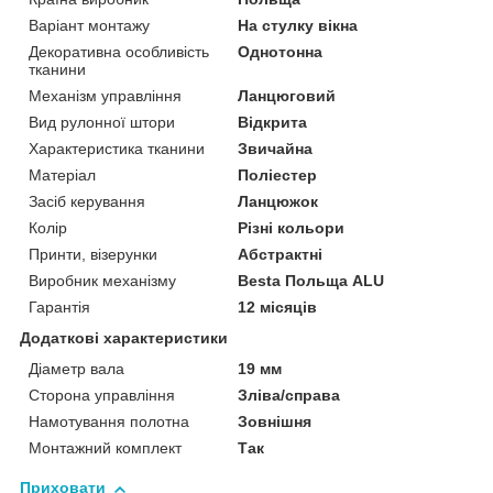
Варіант монтажу
На стулку вікна
Декоративна особливість
Однотонна
тканини
Механізм управління
Ланцюговий
Вид рулонної штори
Відкрита
Характеристика тканини
Звичайна
Матеріал
Поліестер
Засіб керування
Ланцюжок
Колір
Різні кольори
Принти, візерунки
Абстрактні
Виробник механізму
Besta Польща ALU
Гарантія
12 місяців
Додаткові характеристики
Діаметр вала
19 мм
Сторона управління
Зліва/справа
Намотування полотна
Зовнішня
Монтажний комплект
Так
Приховати