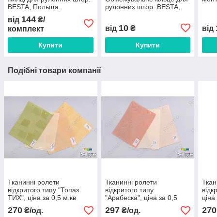
BESTA, Польща.
рулонних штор. BESTA,
Польща.
144
від
₴/
10
від
₴
від
комплект
Купити
Купити
Подібні товари компанії
Тканинні ролети
Тканинні ролети
Ткан
відкритого типу "Топаз
відкритого типу
відк
ТИХ", ціна за 0,5 м.кв
"Арабеска", ціна за 0,5
ціна
м.кв
270
297
270
₴/од.
₴/од.