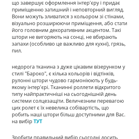
що завершує оформлення інтер'єру і придає
приміщенню затишний і неповторний вигляд.
Вони можуть зливатися з кольором зі стінами,
візуально розширюючи приміщення, або стати
його головним декоративним акцентом. Такі
штори не вигоряють на сонці, не вбирають
запахи (особливо це важливо для кухні), грязь,
пил.
недорога тканина з дуже цікавим візерунком у
стилі "Бароко", є кілька кольорів і відтінків,
рулонні штори чудово гармоніюють у будь-
якому інтер'єрі. Тканинні роллети відкритого
типу найпрактичніші на сьогоднішній день
системи солцезащіти. Величезним перевагою
цих ролет є їх невелика собівартість, що
робить наші штори більш доступними для Вас.
на вибір
ТУТ
Зробити правильний вибір сьогодні досить