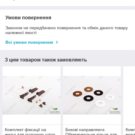
Умови повернення
Законом не передбачено повернення та обмін даного товару
належної якості
Всі умови повернення
З цим товаром також замовляють
Комплект фіксації на
Бокові направляючі.
Комп
жилці для рулонних штор.
Обмежувальне кільце для
монт