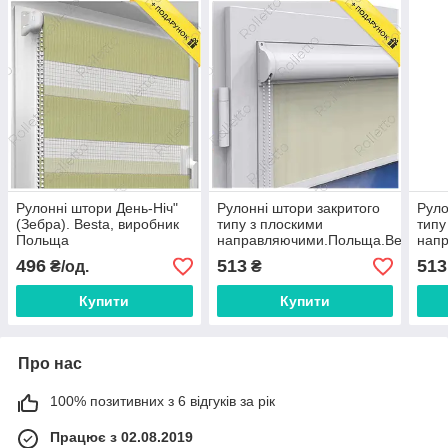
Рулонні штори День-Ніч"
Рулонні штори закритого
Руло
(Зебра). Besta, виробник
типу з плоскими
типу
Польща
направляючими.Польща.Besta.
напр
ціна
496
513
513
₴/од.
₴
Купити
Купити
Про нас
100% позитивних з 6 відгуків за рік
Працює з 02.08.2019