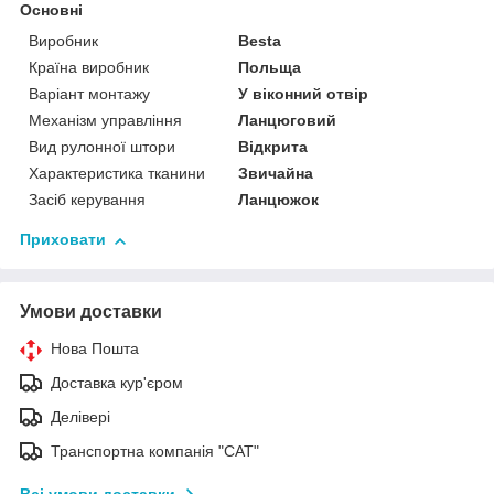
Основні
Виробник
Besta
Країна виробник
Польща
Варіант монтажу
У віконний отвір
Механізм управління
Ланцюговий
Вид рулонної штори
Відкрита
Характеристика тканини
Звичайна
Засіб керування
Ланцюжок
Приховати
Умови доставки
Нова Пошта
Доставка кур'єром
Делівері
Транспортна компанія "САТ"