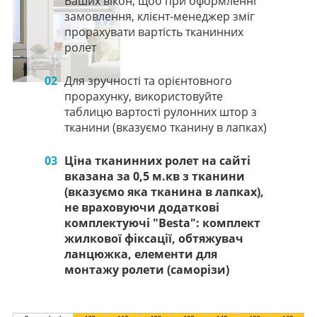
Ваших вікон, щоб при оформленні
замовлення, клієнт-менеджер зміг
прорахувати вартість тканинних
ролет
02
Для зручності та орієнтовного
прорахунку, використовуйте
таблицю вартості рулонних штор з
тканини (вказуємо тканину в лапках)
03
Ціна тканинних ролет на сайті
вказана за 0,5 м.кв з тканини
(вказуємо яка тканина в лапках),
не враховуючи додаткові
комплектуючі "Besta": комплект
жилкової фіксації, обтяжувач
ланцюжка, елементи для
монтажу ролети (саморізи)