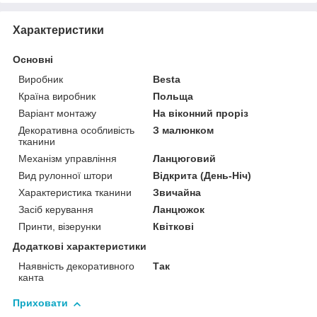
Характеристики
Основні
Виробник
Besta
Країна виробник
Польща
Варіант монтажу
На віконний проріз
Декоративна особливість
З малюнком
тканини
Механізм управління
Ланцюговий
Вид рулонної штори
Відкрита (День-Ніч)
Характеристика тканини
Звичайна
Засіб керування
Ланцюжок
Принти, візерунки
Квіткові
Додаткові характеристики
Наявність декоративного
Так
канта
Приховати