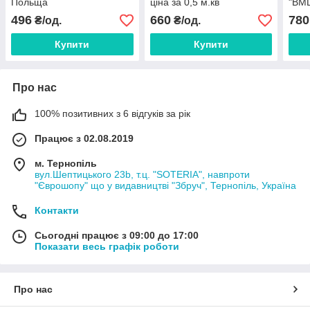
Польща
ціна за 0,5 м.кв
"BMD
496
660
780
₴/од.
₴/од.
Купити
Купити
Про нас
100% позитивних з 6 відгуків за рік
Працює з 02.08.2019
м. Тернопіль
вул.Шептицького 23b, т.ц. "SOTERIA", навпроти
"Єврошопу" що у видавництві "Збруч", Тернопіль, Україна
Контакти
Сьогодні працює з 09:00 до 17:00
Показати весь графік роботи
Про нас