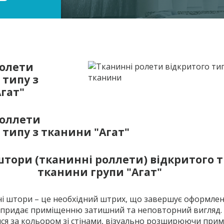
ролети
 типу з
гат"
роллети
 типу з тканини "Агат"
штори (тканинні роллети) відкритого т
тканини групи "Агат"
ні штори – це необхідний штрих, що завершує оформле
та придає приміщенню затишний та неповторний вигляд.
ся за кольором зі стінами, візуально розширюючи прим