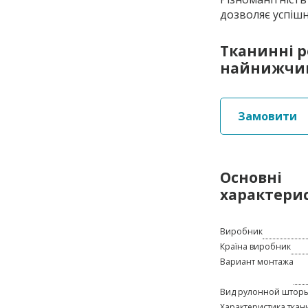
дозволяє успішн
Тканинні р
найнижчими
Замовити
Основні
характери
Виробник
Країна виробник
Вариант монтажа
Вид рулонной штор
Характеристика ткан