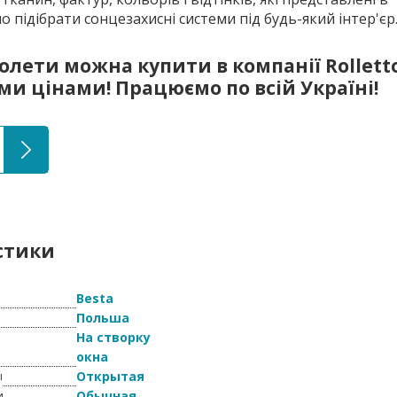
о підібрати сонцезахисні системи під будь-який інтер'єр
олети можна купити в компанії Rolletto
 цінами! Працюємо по всій Україні!
стики
Besta
Польша
На створку
окна
Открытая
ы
Обычная
и