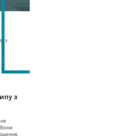
ипу з
ння
 Вони
іщення,