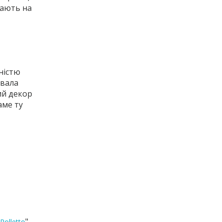
рають на
ністю
увала
ий декор
аме ту
"
Rolletto