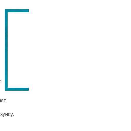
и
лет
хунку,