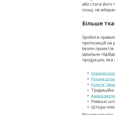
або стати його
сонці, не вбира
Більше тка
Зробити правил
пропозицій на р
безліч проектів
ідеально підійд
продукцію, яка
Класичні рул
Рулонні штор
Ролети "День
Традиційні
Жалюзі верти
Римські шт
Штори пліс
Різноманітність 