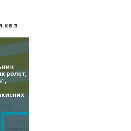
.кв з
ьник
х ролет,
",
ахисних