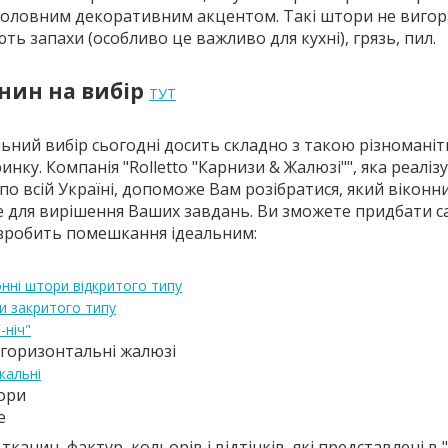
 головним декоративним акцентом. Такі штори не виго
ють запахи (особливо це важливо для кухні), грязь, пил.
нин на вибір
ТУТ
ьний вибір сьогодні досить складно з такою різноманіт
инку. Компанія "Rolletto "Карнизи & Жалюзі"", яка реаліз
 по всій Україні, допоможе Вам розібратися, який віконн
е для вирішення Ваших завдань. Ви зможете придбати с
 зробить помешкання ідеальним:
онні штори відкритого типу
и закритого типу
-ніч"
 горизонтальні жалюзі
кальні
ори
е
тканин, фактур, кольорів і відтінків, які представлені в "