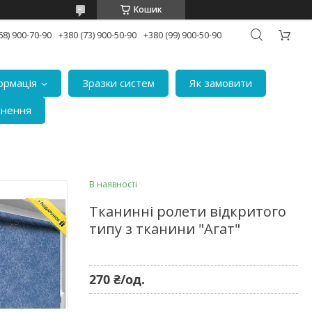
Кошик
68) 900-70-90
+380 (73) 900-50-90
+380 (99) 900-50-90
ормація
Зразки систем
Як замовити
рнення
В наявності
Тканинні ролети відкритого
типу з тканини "Агат"
270 ₴/од.