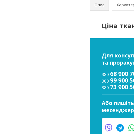
Опис
Характе
Ціна ткан
Для консул
та прораху
68 900 7
380
99 900 5
380
73 900 5
380
Або пишіть
месенджер