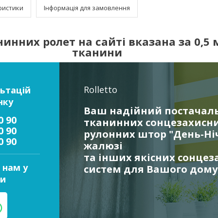
ристики
Інформація для замовлення
инних ролет на сайті вказана за 0,5 м
тканини
Rolletto
ьтацій
нку
Ваш надійний постачал
0 90
тканинних сонцезахисни
0 90
рулонних штор "День-Ніч
0 90
жалюзі
та інших якісних сонцез
 нам у
систем для Вашого дому
и