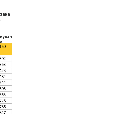
азана
а
яжувач
у