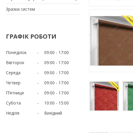
Зразки систем
ГРАФІК РОБОТИ
Понеділок
09:00
17:00
Вівторок
09:00
17:00
Середа
09:00
17:00
Четвер
09:00
17:00
Пʼятниця
09:00
17:00
Субота
10:00
15:00
Неділя
Вихідний