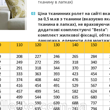
тканину в лапках)
03
Ціна тканинних ролет на сайті вк
за 0,5 м.кв з тканини (вказуємо як
тканина в лапках), не враховуючи
додаткові комплектуючі "Besta":
комплект жилкової фіксації, обт
ланцюжка, елементи для монтаж
ролети (саморізи)