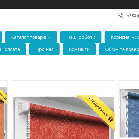
+380 (
Каталог товарів
Наші роботи
Корисна інф
 і оплата
Про нас
Контакти
Обмін та пове