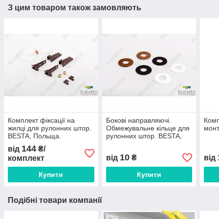
З цим товаром також замовляють
Комплект фіксації на
Бокові направляючі.
Комп
жилці для рулонних штор.
Обмежувальне кільце для
монт
BESTA, Польща.
рулонних штор. BESTA,
Польща.
144
від
₴/
10
від
₴
від
комплект
Купити
Купити
Подібні товари компанії