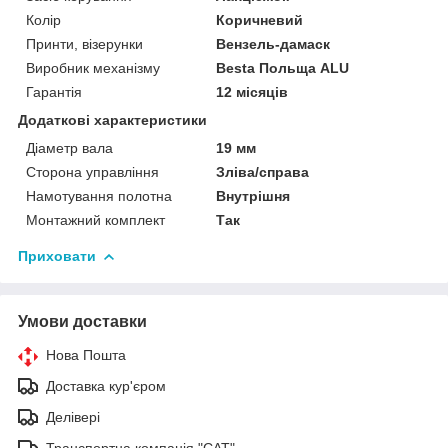
Колір
Коричневий
Принти, візерунки
Вензель-дамаск
Виробник механізму
Besta Польща ALU
Гарантія
12 місяців
Додаткові характеристики
Діаметр вала
19 мм
Сторона управління
Зліва/справа
Намотування полотна
Внутрішня
Монтажний комплект
Так
Приховати
Умови доставки
Нова Пошта
Доставка кур'єром
Делівері
Транспортна компанія "САТ"