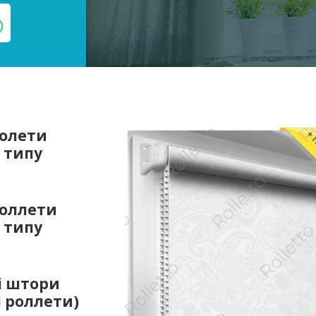
ролети
 типу
роллети
 типу
і штори
 роллети)