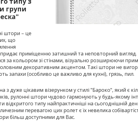
го типу з
и групи
еска"
і штори – це
их, що
млення
та придає приміщенню затишний та неповторний вигляд.
ся за кольором зі стінами, візуально розширюючи прим
 головним декоративним акцентом. Такі штори не виго
ють запахи (особливо це важливо для кухні), грязь, пил.
а з дуже цікавим візерунком у стилі "Бароко", який є кі
інків, рулонні штори чудово гармонують у будь-якому інте
ти відкритого типу найпрактичніші на сьогоднішній ден
личезним перевагою цих ролет є їх невелика собівартіс
ори більш доступними для Вас.