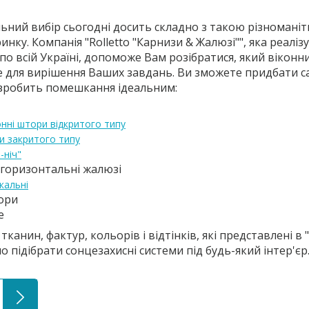
ьний вибір сьогодні досить складно з такою різноманіт
инку. Компанія "Rolletto "Карнизи & Жалюзі"", яка реаліз
 по всій Україні, допоможе Вам розібратися, який віконн
е для вирішення Ваших завдань. Ви зможете придбати с
 зробить помешкання ідеальним:
онні штори відкритого типу
и закритого типу
-ніч"
 горизонтальні жалюзі
кальні
ори
е
тканин, фактур, кольорів і відтінків, які представлені в "
о підібрати сонцезахисні системи під будь-який інтер'єр