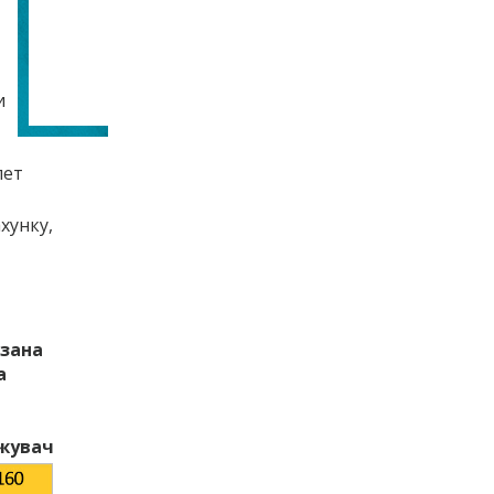
и
лет
хунку,
азана
а
яжувач
у