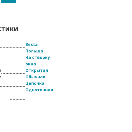
стики
Besta
Польша
На створку
окна
Открытая
ы
Обычная
и
Цепочка
я
Однотонная