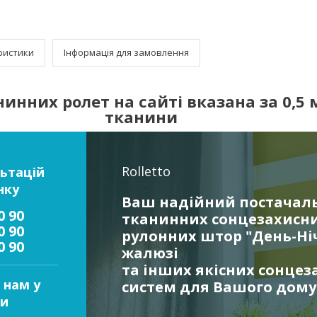
ристики
Інформація для замовлення
инних ролет на сайті вказана за 0,5 м
тканини
Rolletto
ьтацій
нку
Ваш надійний постачал
0 90
тканинних сонцезахисни
0 90
рулонних штор "День-Ніч
0 90
жалюзі
та інших якісних сонцез
 нам у
систем для Вашого дому
и