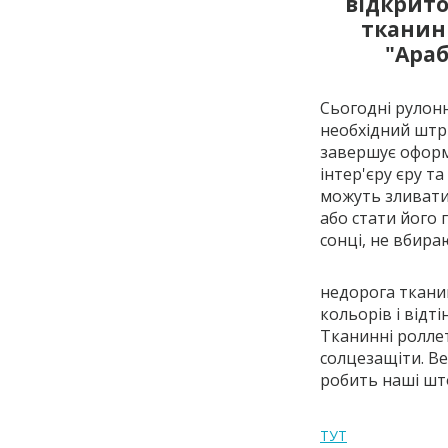
відкрито
тканин
"Араб
Сьогодні рулонн
необхідний штр
завершує офор
інтер'єру єру 
можуть зливати
або стати його
сонці, не вбира
недорога тканин
кольорів і відт
Тканинні ролле
солцезащіти. Ве
робить наші шт
ТУТ