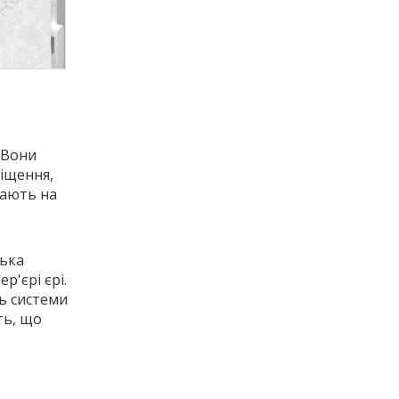
 Вони
іщення,
рають на
лька
р'єрі єрі.
ь системи
ть, що