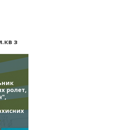
.кв з
ьник
х ролет,
",
ахисних