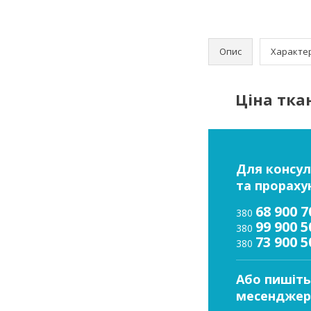
Опис
Характе
Ціна ткан
Для консул
та прораху
68 900 7
380
99 900 5
380
73 900 5
380
Або пишіть
месенджер