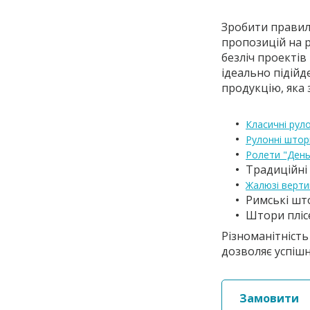
Зробити правил
пропозицій на р
безліч проектів
ідеально підійд
продукцію, яка
Класичні рул
Рулонні штор
Ролети "День
Традиційні
Жалюзі верти
Римські шт
Штори пліс
Різноманітність 
дозволяє успішн
Замовити