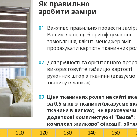
Як правильно
зробити заміри
01
Важливо правильно провести замір
Ваших вікон, щоб при оформленні
замовлення, клієнт-менеджер зміг
прорахувати вартість тканинних ро
02
Для зручності та орієнтовного прора
використовуйте таблицю вартості
рулонних штор з тканини (вказуємо
тканину в лапках)
03
Ціна тканинних ролет на сайті вк
за 0,5 м.кв з тканини (вказуємо як
тканина в лапках), не враховуючи
додаткові комплектуючі "Besta":
комплект жилкової фіксації, обт
ланцюжка, елементи для монтаж