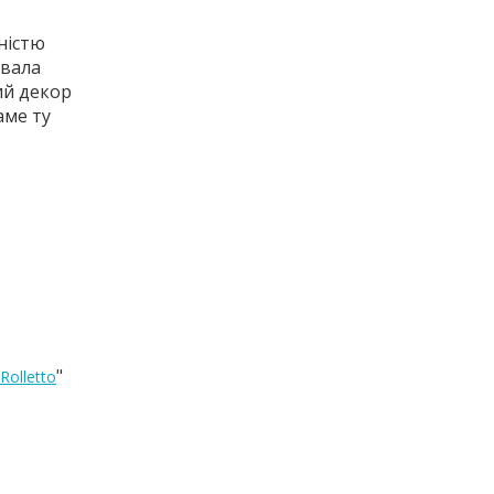
ністю
увала
ий декор
аме ту
"
Rolletto
.