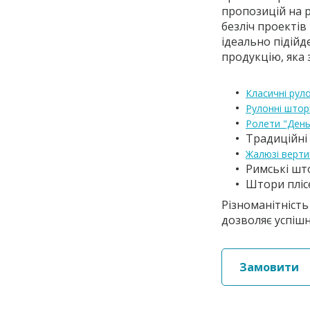
пропозицій на р
безліч проектів
ідеально підійд
продукцію, яка
Класичні рул
Рулонні штор
Ролети "День
Традиційні
Жалюзі верти
Римські шт
Штори пліс
Різноманітність 
дозволяє успішн
Замовити