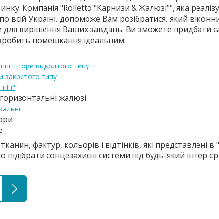
инку. Компанія "Rolletto "Карнизи & Жалюзі"", яка реаліз
 по всій Україні, допоможе Вам розібратися, який віконн
е для вирішення Ваших завдань. Ви зможете придбати с
 зробить помешкання ідеальним:
онні штори відкритого типу
и закритого типу
-ніч"
 горизонтальні жалюзі
кальні
ори
е
тканин, фактур, кольорів і відтінків, які представлені в "
о підібрати сонцезахисні системи під будь-який інтер'єр