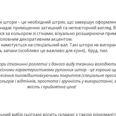
ні штори – це необхідний штрих, що завершує оформле
та надає приміщенню затишний та неповторний вигляд. 
ся за кольором зі стінами, візуально розширюючи прим
 головним декоративним акцентом.
а намотується на спеціальний вал. Такі штори не вигора
ь запахи (особливо це важливо для кухні), бруд, пил.
ри (тканинні роллети) з даного виду тканини володіють
кісними характеристиками рулонних штор - це хороша щ
есення пиловідштовхуючими покриття (спеціальне просо
ольорів і відтінків, простота і зручність у використанні, 
якість і прийнятна ціна!
ьний вибір сьогодні досить складно з такою різноманіт