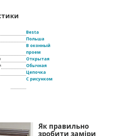
стики
Besta
Польша
В оконный
проем
Открытая
ы
Обычная
и
Цепочка
я
С рисунком
Як правильно
зробити заміри