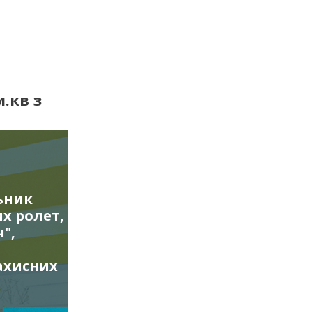
.кв з
ьник
х ролет,
",
ахисних