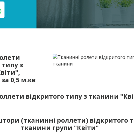
ролети
 типу з
віти",
 за 0,5 м.кв
оллети відкритого типу з тканини "Кві
штори (тканинні роллети) відкритого т
тканини групи "Квіти"