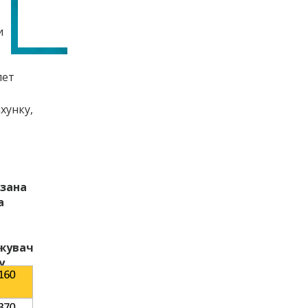
и
лет
хунку,
азана
а
яжувач
у