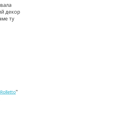
увала
ий декор
аме ту
"
Rolletto
.