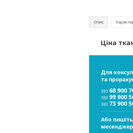
Опис
Характе
Ціна ткан
Для консул
та прораху
68 900 7
380
99 900 5
380
73 900 5
380
Або пишіть
месенджер