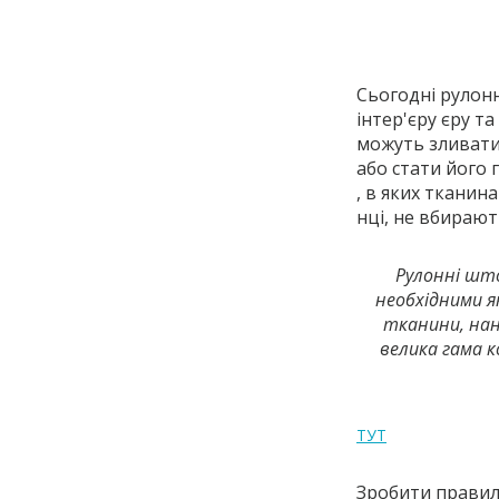
Сьогодні рулон
інтер'єру єру 
можуть зливати
або стати його
, в яких тканин
нці, не вбирают
Рулонні што
необхідними я
тканини, нан
велика гама к
ТУТ
Зробити правил