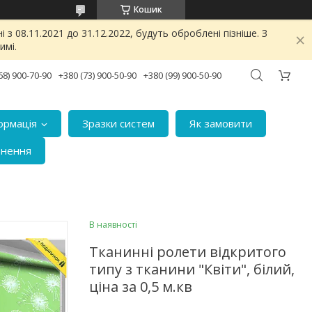
Кошик
з 08.11.2021 до 31.12.2022, будуть оброблені пізніше. З
имі.
68) 900-70-90
+380 (73) 900-50-90
+380 (99) 900-50-90
ормація
Зразки систем
Як замовити
рнення
В наявності
Тканинні ролети відкритого
типу з тканини "Квіти", білий,
ціна за 0,5 м.кв