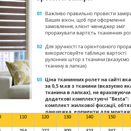
01
Важливо правильно провести замір
Ваших вікон, щоб при оформленні
замовлення, клієнт-менеджер зміг
прорахувати вартість тканинних ро
02
Для зручності та орієнтовного прора
використовуйте таблицю вартості
рулонних штор з тканини (вказуємо
тканину в лапках)
03
Ціна тканинних ролет на сайті вк
за 0,5 м.кв з тканини (вказуємо як
тканина в лапках), не враховуючи
додаткові комплектуючі "Besta":
комплект жилкової фіксації, обт
ланцюжка, елементи для монтаж
ролети (саморізи)