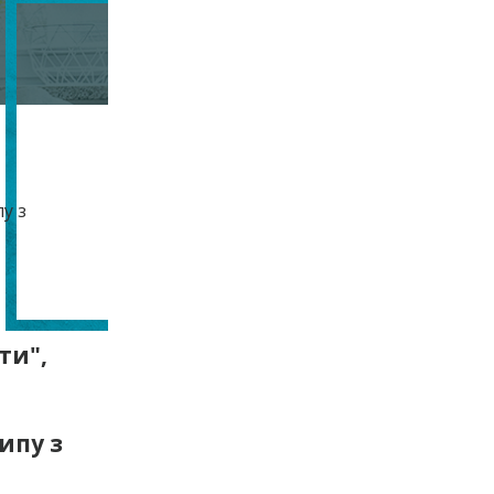
ти",
ипу з