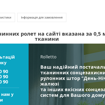
ристики
Інформація для замовлення
инних ролет на сайті вказана за 0,5 м
тканини
Rolletto
ьтацій
нку
Ваш надійний постачал
0 90
тканинних сонцезахисни
0 90
рулонних штор "День-Ніч
0 90
жалюзі
та інших якісних сонцез
 нам у
систем для Вашого дому
и