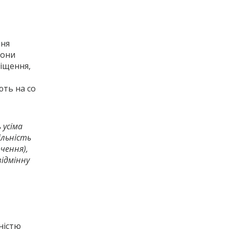
ння
Вони
іщення,
ють на со
 усіма
ільність
чення),
відмінну
ністю