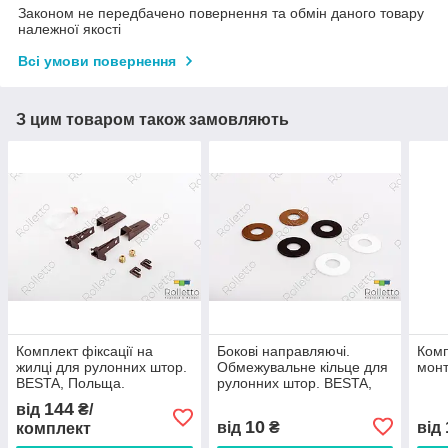
Законом не передбачено повернення та обмін даного товару
належної якості
Всі умови повернення
З цим товаром також замовляють
Комплект фіксації на
Бокові направляючі.
Комп
жилці для рулонних штор.
Обмежувальне кільце для
монт
BESTA, Польща.
рулонних штор. BESTA,
Польща.
144
від
₴/
10
від
₴
від
комплект