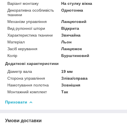
Варіант монтажу
На стулку вікна
Декоративна особливість
Однотонна
тканини
Механізм управління
Ланцюговий
Вид рулонної штори
Відкрита
Характеристика тканини
Звичайна
Матеріал
Льон
Засіб керування
Ланцюжок
Колір
Бурштиновий
Додаткові характеристики
Діаметр вала
19 мм
Сторона управління
Зліва/справа
Намотування полотна
Зовнішня
Монтажний комплект
Так
Приховати
Умови доставки