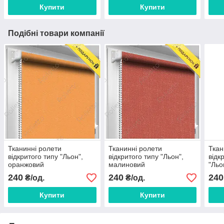
Купити
Купити
Подібні товари компанії
Тканинні ролети
Тканинні ролети
Ткан
відкритого типу "Льон",
відкритого типу "Льон",
відк
оранжовий
малиновий
"Льо
ціна
240
240
240
₴/од.
₴/од.
Купити
Купити