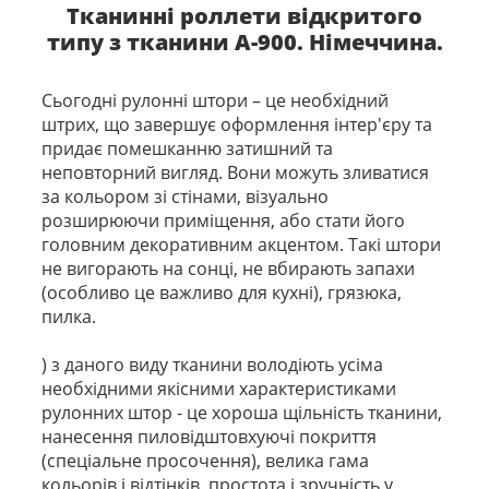
Тканинні роллети відкритого
типу з тканини А-900. Німеччина.
Сьогодні рулонні штори – це необхідний
штрих, що завершує оформлення інтер'єру та
придає помешканню затишний та
неповторний вигляд. Вони можуть зливатися
за кольором зі стінами, візуально
розширюючи приміщення, або стати його
головним декоративним акцентом. Такі штори
не вигорають на сонці, не вбирають запахи
(особливо це важливо для кухні), грязюка,
пилка.
) з даного виду тканини володіють усіма
необхідними якісними характеристиками
рулонних штор - це хороша щільність тканини,
нанесення пиловідштовхуючі покриття
(спеціальне просочення), велика гама
кольорів і відтінків, простота і зручність у