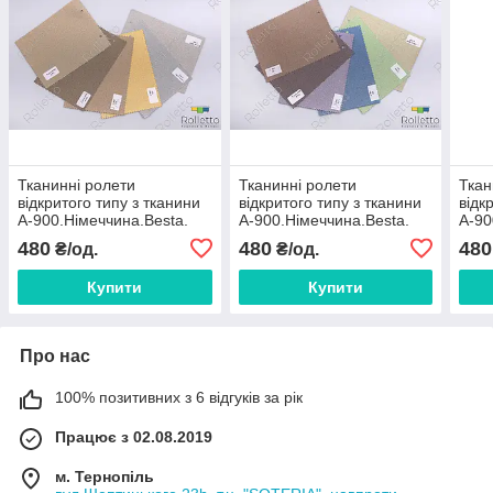
Тканинні ролети
Тканинні ролети
Ткан
відкритого типу з тканини
відкритого типу з тканини
відк
А-900.Німеччина.Besta.
А-900.Німеччина.Besta.
А-90
480
480
480
₴/од.
₴/од.
Купити
Купити
Про нас
100% позитивних з 6 відгуків за рік
Працює з 02.08.2019
м. Тернопіль