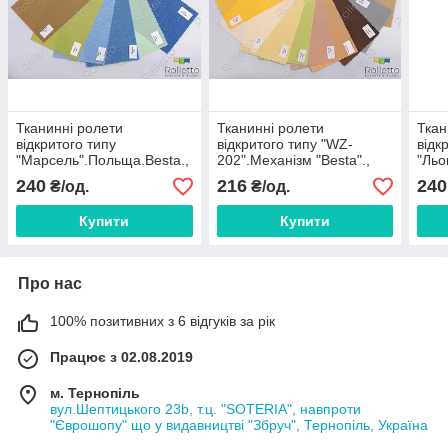
Тканинні ролети
Тканинні ролети
Ткан
відкритого типу
відкритого типу "WZ-
відк
"Марсель".Польща.Besta.,
202".Механізм "Besta".,
"Льо
ціна за 0,5 м.кв
ціна за 0,5 м.кв
ціна
240
216
240
₴/од.
₴/од.
Купити
Купити
Про нас
100% позитивних з 6 відгуків за рік
Працює з 02.08.2019
м. Тернопіль
вул.Шептицького 23b, т.ц. "SOTERIA", навпроти
"Єврошопу" що у видавництві "Збруч", Тернопіль, Україна