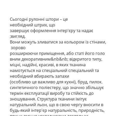
Сьогодні рулонні штори – це
необхідний штрих, що
завершує оформлення інтер'єру та надає
;вигляд.
Вони можуть зливатися за кольором із стінами,
зорово
розширюючи приміщення, або статі його голо
вним декоративним&nb&nb; відкритого типу,
міцні, надійні, красиві, в яких тканина
намотується на спеціальний спеціальний та
необхідний вбирають запахи
(особливо це важливо для кухні), бруд, пилок.
синтетичного поліестеру, що значно збільшує
термін експлуатації виробу та стійкість до
зношування. Структура тканини імітує
натуральний льон, що в свою чергу вносити в
будь-який інтер'єр натуральність, природність,
при цьому не ускладнюючи догляду за