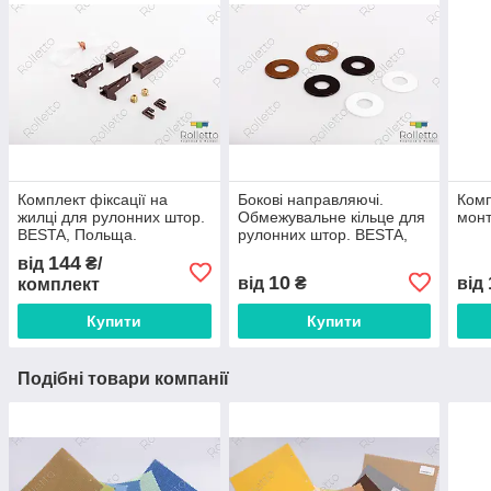
Комплект фіксації на
Бокові направляючі.
Комп
жилці для рулонних штор.
Обмежувальне кільце для
монт
BESTA, Польща.
рулонних штор. BESTA,
Польща.
144
від
₴/
10
від
₴
від
комплект
Купити
Купити
Подібні товари компанії